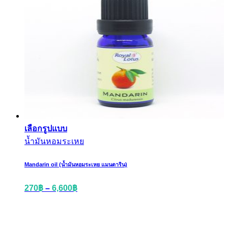
เลือกรูปแบบ
น้ำมันหอมระเหย
Mandarin oil (น้ำมันหอมระเหย แมนดาริน)
270
฿
–
6,600
฿
Aromatherapy School / Line : @aromaschool / 081-550-
9332 / 081-551-0618