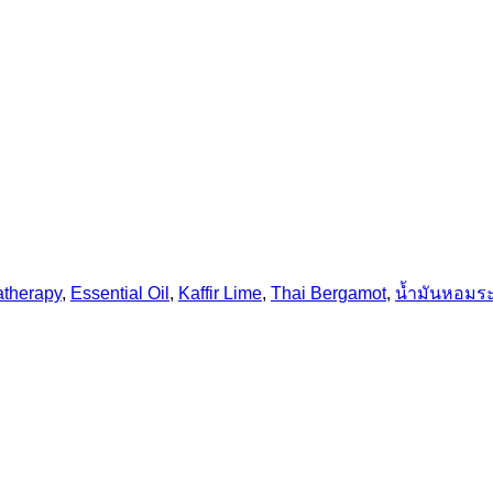
therapy
,
Essential Oil
,
Kaffir Lime
,
Thai Bergamot
,
น้ำมันหอมร