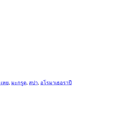
ะเหย
,
มะกรูด
,
สปา
,
อโรมาเธอราปี